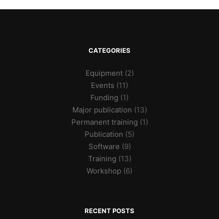
CATEGORIES
Equipment
(2)
Events
(11)
Funding
(1)
Major publication
(13)
Permanent training
(1)
Publication
(5)
Software
(9)
Training
(13)
Workshop
(6)
RECENT POSTS