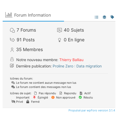
Forum Information
7
Forums
40
Sujets
91
Posts
0
En ligne
35
Membres
Notre nouveau membre:
Thierry Balliau
Dernière publication:
Proline Zero : Data migration
Icônes du forum:
Le forum ne contient aucun message non lus
Le forum contient des messages non lus
Icônes de sujet:
Pas répondu
Repondu
Actif
Important
Épinglé
Non approuvé
Résolu
Privé
Fermé
Propulsé par wpForo version 3.1.4