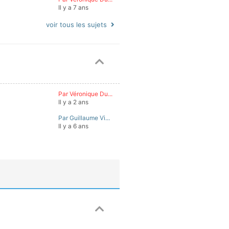
Il y a 7 ans
voir tous les sujets
Par Véronique Du...
Il y a 2 ans
Par Guillaume Vi...
Il y a 6 ans