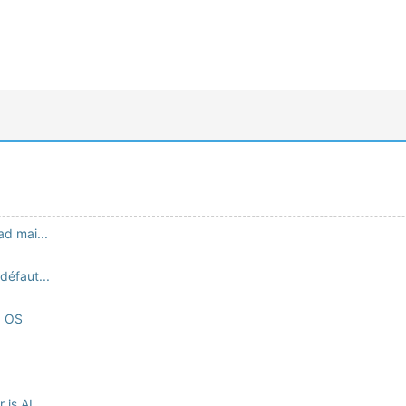
ad mai...
défaut...
x OS
 is AL...