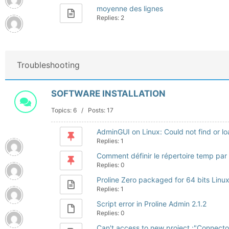
moyenne des lignes
Replies: 2
Troubleshooting
SOFTWARE INSTALLATION
Topics: 6 / Posts: 17
AdminGUI on Linux: Could not find or lo
Replies: 1
Comment définir le répertoire temp par 
Replies: 0
Proline Zero packaged for 64 bits Linu
Replies: 1
Script error in Proline Admin 2.1.2
Replies: 0
Can't access to new project :"Connector