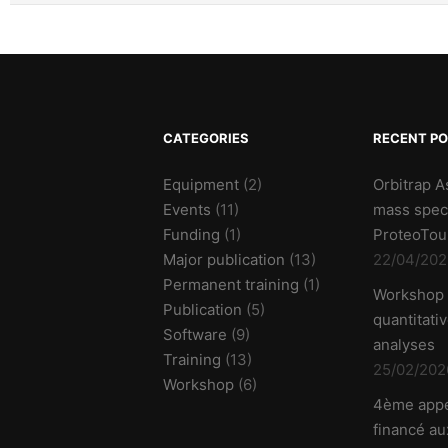
CATEGORIES
RECENT P
Equipment
(2)
Orbitrap A
Events
(11)
mass spec
Funding
(1)
ProteoTou
Major publication
(13)
22/04/202
Permanent training
(1)
Workshop
Publication
(5)
quantitati
Software
(9)
analyses
Training
(13)
25/02/202
Workshop
(6)
4ème appe
financé aux