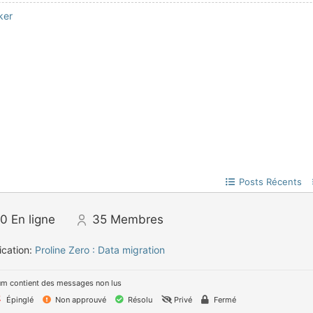
ker
Posts Récents
0
En ligne
35
Membres
ication:
Proline Zero : Data migration
um contient des messages non lus
Épinglé
Non approuvé
Résolu
Privé
Fermé