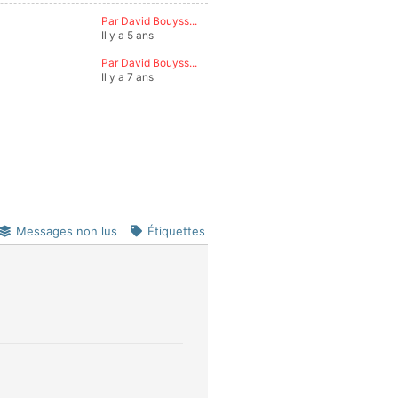
Par David Bouyss...
Il y a 5 ans
Par David Bouyss...
Il y a 7 ans
Messages non lus
Étiquettes