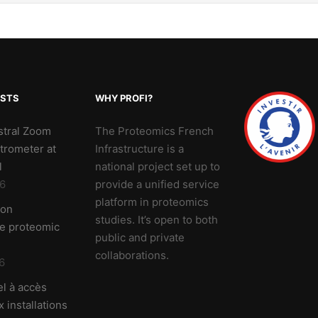
OSTS
WHY PROFI?
stral Zoom
The Proteomics French
trometer at
Infrastructure is a
l
national project set up to
6
provide a unified service
platform in proteomics
 on
studies. It’s open to both
ve proteomic
public and private
collaborations.
6
l à accès
 installations