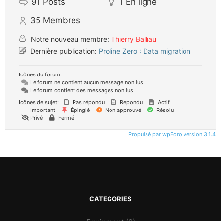
91
Posts
1
En ligne
35
Membres
Notre nouveau membre:
Thierry Balliau
Dernière publication:
Proline Zero : Data migration
Icônes du forum:
Le forum ne contient aucun message non lus
Le forum contient des messages non lus
Icônes de sujet:
Pas répondu
Repondu
Actif
Important
Épinglé
Non approuvé
Résolu
Privé
Fermé
Propulsé par wpForo version 3.1.4
CATEGORIES