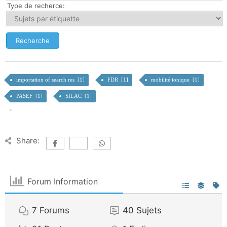
Type de recherce:
importation of search res [1]
FDR [1]
mobilité ionique [1]
PASEF [1]
SILAC [1]
Share:
Forum Information
7
Forums
40
Sujets