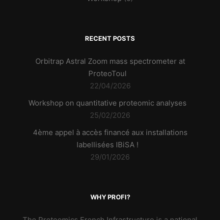
RECENT POSTS
Orbitrap Astral Zoom mass spectrometer at
ProteoToul
22/04/2026
Workshop on quantitative proteomic analyses
25/02/2026
4ème appel à accès financé aux installations
labellisées IBiSA !
29/01/2026
WHY PROFI?
The Proteomics French Infrastructure is a national