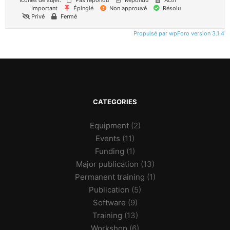
Icônes de sujet:
Pas répondu
Repondu
Actif
Important
Épinglé
Non approuvé
Résolu
Privé
Fermé
Propulsé par wpForo version 3.1.4
CATEGORIES
Equipment
(2)
Events
(11)
Funding
(1)
Major publication
(13)
Permanent training
(1)
Publication
(5)
Software
(9)
Training
(13)
Workshop
(6)