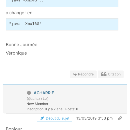
"java -Xmx4G ... "
à changer en
"java -Xmx16G"
Bonne Journée
Véronique
Répondre
Citation
ACHARRIE
(@acharrie)
New Member
Inscription: Il y a 7 ans
Posts: 0
13/03/2019 3:53 pm
Début du sujet
Bonjour,