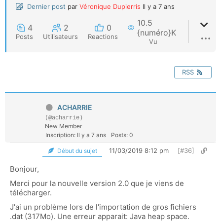
Dernier post
par
Véronique Dupierris
Il y a 7 ans
10.5
4
2
0
{numéro}K
Posts
Utilisateurs
Reactions
Vu
RSS
ACHARRIE
(@acharrie)
New Member
Inscription: Il y a 7 ans
Posts: 0
11/03/2019 8:12 pm
[#36]
Début du sujet
Bonjour,
Merci pour la nouvelle version 2.0 que je viens de
télécharger.
J'ai un problème lors de l'importation de gros fichiers
.dat (317Mo). Une erreur apparait: Java heap space.