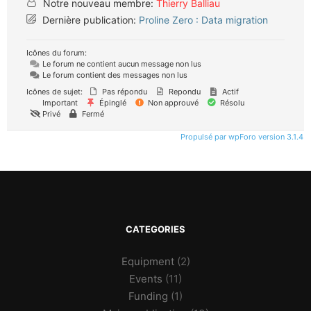
Notre nouveau membre:
Thierry Balliau
Dernière publication:
Proline Zero : Data migration
Icônes du forum:
Le forum ne contient aucun message non lus
Le forum contient des messages non lus
Icônes de sujet:
Pas répondu
Repondu
Actif
Important
Épinglé
Non approuvé
Résolu
Privé
Fermé
Propulsé par wpForo version 3.1.4
CATEGORIES
Equipment
(2)
Events
(11)
Funding
(1)