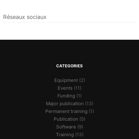
Réseaux sociaux
CATEGORIES
Equipment
(2)
Events
(11)
Funding
(1)
Major publication
(13)
Permanent training
(1)
Publication
(5)
Software
(9)
Training
(13)