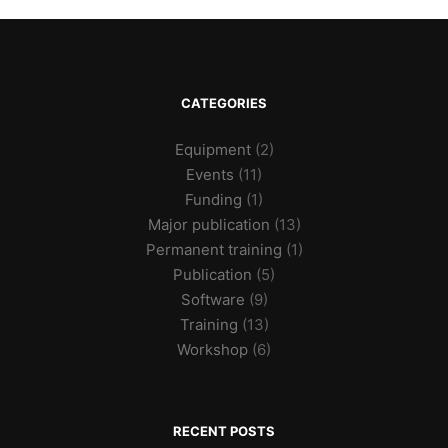
CATEGORIES
Equipment
(2)
Events
(11)
Funding
(1)
Major publication
(13)
Permanent training
(1)
Publication
(5)
Software
(9)
Training
(13)
Workshop
(6)
RECENT POSTS