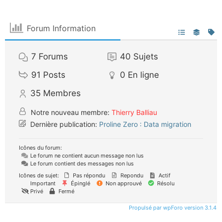
Forum Information
7
Forums
40
Sujets
91
Posts
0
En ligne
35
Membres
Notre nouveau membre:
Thierry Balliau
Dernière publication:
Proline Zero : Data migration
Icônes du forum:
Le forum ne contient aucun message non lus
Le forum contient des messages non lus
Icônes de sujet:
Pas répondu
Repondu
Actif
Important
Épinglé
Non approuvé
Résolu
Privé
Fermé
Propulsé par wpForo version 3.1.4