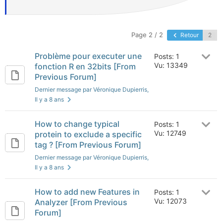
Page 2 / 2
Retour
Problème pour executer une
Posts: 1
Vu: 13349
fonction R en 32bits [From
Previous Forum]
Dernier message par Véronique Dupierris
,
Il y a 8 ans
How to change typical
Posts: 1
Vu: 12749
protein to exclude a specific
tag ? [From Previous Forum]
Dernier message par Véronique Dupierris
,
Il y a 8 ans
How to add new Features in
Posts: 1
Vu: 12073
Analyzer [From Previous
Forum]