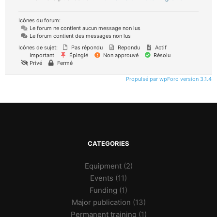
Icônes du forum:
Le forum ne contient aucun message non lus
Le forum contient des messages non lus
Icônes de sujet:
Pas répondu
Repondu
Actif
Important
Épinglé
Non approuvé
Résolu
Privé
Fermé
Propulsé par wpForo version 3.1.4
CATEGORIES
Equipment
(2)
Events
(11)
Funding
(1)
Major publication
(13)
Permanent training
(1)