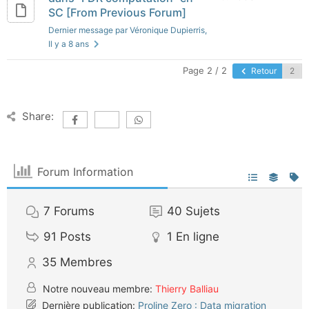
SC [From Previous Forum]
Dernier message par Véronique Dupierris
,
Il y a 8 ans
Page 2 / 2
Retour
Share:
Forum Information
7
Forums
40
Sujets
91
Posts
1
En ligne
35
Membres
Notre nouveau membre:
Thierry Balliau
Dernière publication:
Proline Zero : Data migration