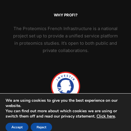
WHY PROFI?
The Proteomics French Infrastructure is a national
project set up to provide a unified service platform
in proteomics studies. It’s open to both public and
private collaborations.
We are using cookies to give you the best experience on our
website.
You can find out more about which cookies we are using or
switch them off and read our privacy statement.
Click here
.
Accept
Reject
© 2026 ProFI - v2302 -
Credits & legal notice