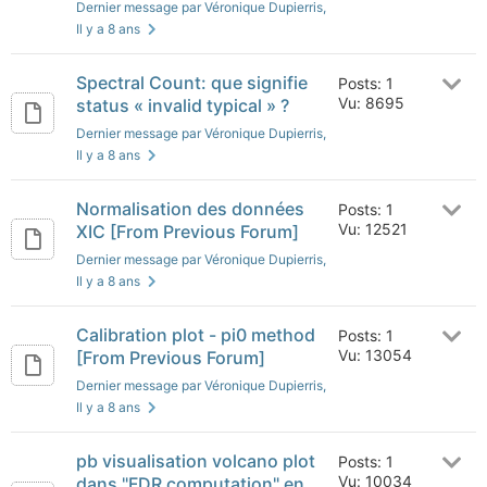
Dernier message par Véronique Dupierris
,
Il y a 8 ans
Spectral Count: que signifie
Posts: 1
Vu: 8695
status « invalid typical » ?
Dernier message par Véronique Dupierris
,
Il y a 8 ans
Normalisation des données
Posts: 1
Vu: 12521
XIC [From Previous Forum]
Dernier message par Véronique Dupierris
,
Il y a 8 ans
Calibration plot - pi0 method
Posts: 1
Vu: 13054
[From Previous Forum]
Dernier message par Véronique Dupierris
,
Il y a 8 ans
pb visualisation volcano plot
Posts: 1
Vu: 10034
dans "FDR computation" en